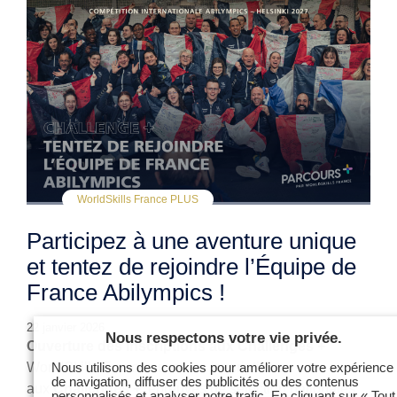
WorldSkills France PLUS
Participez à une aventure unique
et tentez de rejoindre l’Équipe de
France Abilympics !
22 janvier 2026 .
Nous respectons votre vie privée.
Ouverture des inscriptions aux Challenges +
WorldSkills France ouvre les inscriptions
Nous utilisons des cookies pour améliorer votre expérience
de navigation, diffuser des publicités ou des contenus
aux
Challenges +
, épreuves de sélection nationales
personnalisés et analyser notre trafic. En cliquant sur « Tout