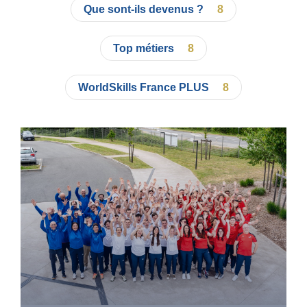
Photos
Que sont-ils devenus ?
8
Vidéos
Top métiers
8
Contactez-nous
Suivez l’Équipe de France des métiers S
WorldSkills France PLUS
8
2026
Questions fréquentes
Actualités
Espace presse
Inscription à la newsletter
Espace membres