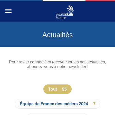
Actualités
Accueil
WorldSkills France
La compétition
Pour rester connecté et recevoir toutes nos actualités,
Découvrez un métier
abonnez-vous à notre newsletter !
S’informer
S’engager
Tout
95
Nos partenaires
Équipe de France des métiers 2024
7
Actualités Education