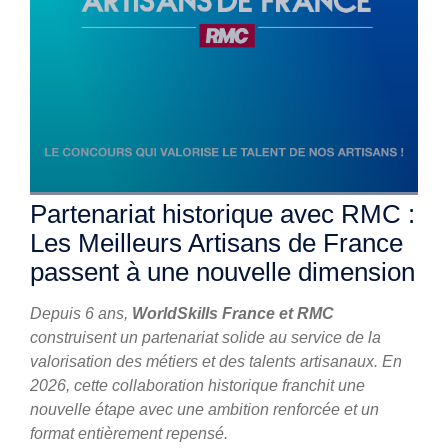
Partenariat historique avec RMC :
Les Meilleurs Artisans de France
passent à une nouvelle dimension
Depuis 6 ans,
WorldSkills France et RMC
construisent un partenariat solide au service de la
valorisation des métiers et des talents artisanaux. En
2026, cette collaboration historique franchit une
nouvelle étape avec une ambition renforcée et un
format entièrement repensé.