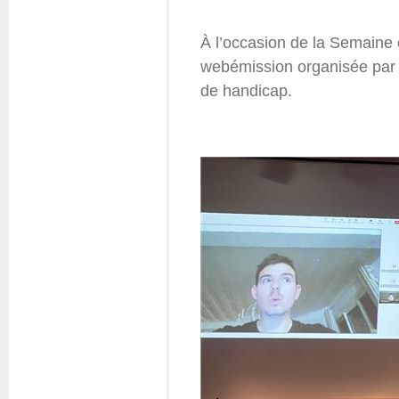
Questions fréquentes
Actualités
À l’occasion de la Semain
Espace presse
webémission
organisée par 
Inscription à la newslet
de handicap.
Espace membres