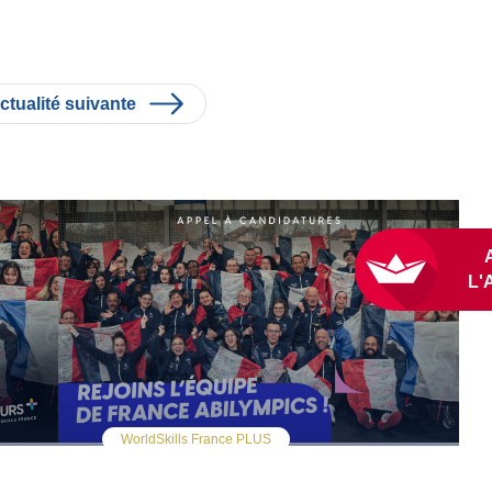
ctualité suivante
WorldSkills France PLUS