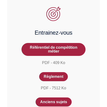
Entrainez-vous
Référentiel de compétition
métier
PDF
-
409
Ko
Règlement
PDF
-
7512
Ko
Anciens sujets