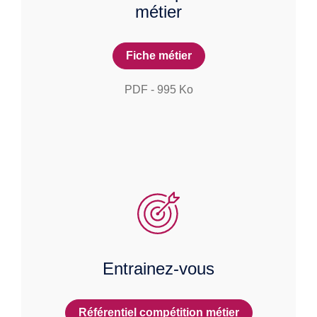
métier
Fiche métier
PDF
-
995
Ko
Entrainez-vous
Référentiel compétition métier