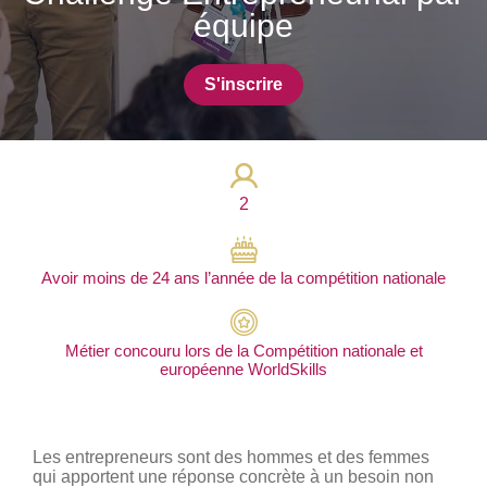
Photos
équipe
Vidéos
S'inscrire
Contactez-nous
Suivez l’Équipe de France des métiers
Shanghai 2026
2
Questions fréquentes
Actualités
Avoir moins de 24 ans l’année de la compétition nationale
Espace presse
Inscription à la newsletter
Espace membres
Métier concouru lors de la Compétition nationale et
européenne WorldSkills
Les entrepreneurs sont des hommes et des femmes
qui apportent une réponse concrète à un besoin non