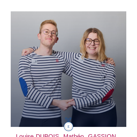
Louise
DUBOIS
Mathéo
GASSION
.