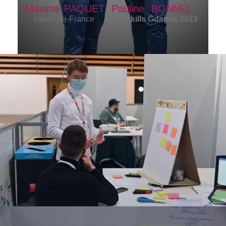
Maxime
PAQUET
Pauline
BONNEL
.
Hauts-de-France
EuroSkills Gdansk 2023