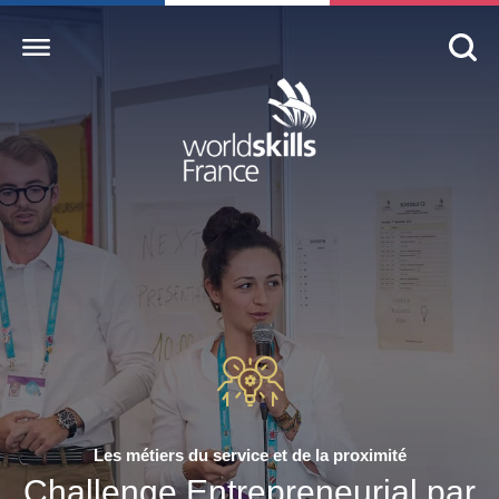
Accueil
WorldSkills France
La compétition
Découvrez un métier
S’informer
S’engager
Nos partenaires
Les métiers du service et de la proximité
Actualités Education
Challenge Entrepreneurial par