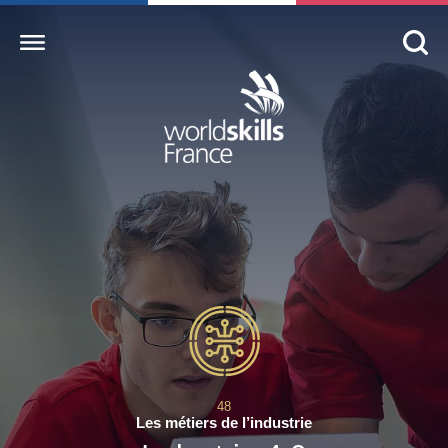
Accueil
WorldSkills France
La compétition
Découvrez un métier
S’informer
S’engager
Nos partenaires
48
Actualités Education
Les métiers de l’industrie