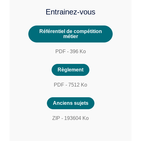
Entrainez-vous
Référentiel de compétition
métier
PDF
-
396
Ko
Règlement
PDF
-
7512
Ko
Anciens sujets
ZIP
-
193604
Ko