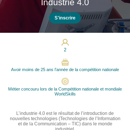
Industrie 4.0
Photos
Vidéos
S'inscrire
Contactez-nous
Suivez l’Équipe de France des métiers
Shanghai 2026
2
Questions fréquentes
Actualités
Avoir moins de 25 ans l’année de la compétition nationale
Espace presse
Inscription à la newsletter
Métier concouru lors de la Compétition nationale et mondiale
Espace membres
WorldSkills
L’industrie 4.0 est le résultat de l’introduction de
nouvelles technologies (Technologies de l’Information
et de la Communication – TIC) dans le monde
industriel.