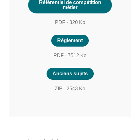
Référentiel de compétition
métier
PDF
-
320
Ko
Règlement
PDF
-
7512
Ko
Anciens sujets
ZIP
-
2543
Ko