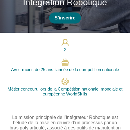
Intégration Robotique
Photos
Vidéos
S'inscrire
Contactez-nous
Suivez l’Équipe de France des métiers
Shanghai 2026
2
Questions fréquentes
Actualités
Avoir moins de 25 ans l’année de la compétition nationale
Espace presse
Inscription à la newsletter
Métier concouru lors de la Compétition nationale, mondiale et
Espace membres
européenne WorldSkills
La mission principale de l’Intégrateur Robotique est
l’étude de la mise en œuvre d’un processus par un
bras poly articulé, associé à des outils de manutention