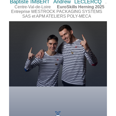
Baptiste
IMBERT
Andrew
LECLERCQ
.
Centre-Val-de-Loire
EuroSkills Herning 2025
Entreprise WESTROCK PACKAGING SYSTEMS
SAS et APM ATELIERS POLY-MECA