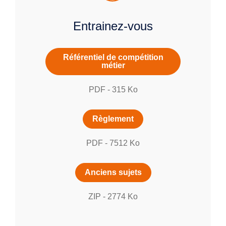
Entrainez-vous
Référentiel de compétition
métier
PDF
-
315
Ko
Règlement
PDF
-
7512
Ko
Anciens sujets
ZIP
-
2774
Ko