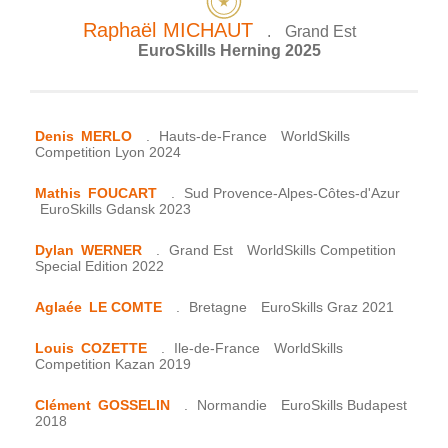
Raphaël
MICHAUT
.
Grand Est
EuroSkills Herning 2025
Denis
MERLO
.
Hauts-de-France
WorldSkills
Competition Lyon 2024
Mathis
FOUCART
.
Sud Provence-Alpes-Côtes-d'Azur
EuroSkills Gdansk 2023
Dylan
WERNER
.
Grand Est
WorldSkills Competition
Special Edition 2022
Aglaée
LE COMTE
.
Bretagne
EuroSkills Graz 2021
Louis
COZETTE
.
Ile-de-France
WorldSkills
Competition Kazan 2019
Clément
GOSSELIN
.
Normandie
EuroSkills Budapest
2018