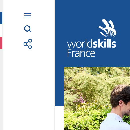
Accueil
WorldSkills France
La compétition
Découvrez un méti
S’informer
S’engager
Nos partenaires
Actualités Educatio
Photos
Vidéos
Contactez-nous
`
Suivez l’Équipe de
métiers Shanghai 