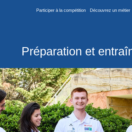
Participer à la compétition
Découvrez un métier
er
Préparation et entra
n
 France des
2026