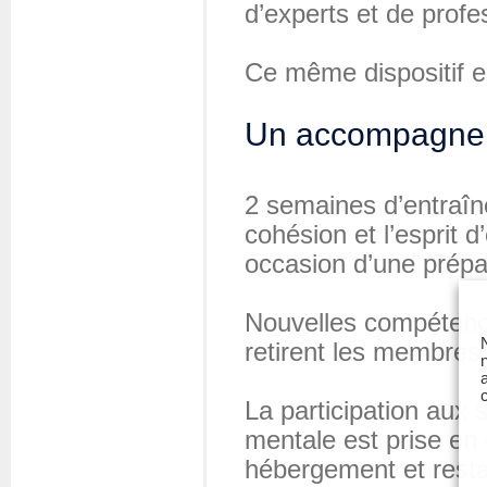
d’experts et de prof
Ce même dispositif e
Un accompagneme
2 semaines d’entraîn
cohésion et l’esprit 
occasion d’une prépar
Nouvelles compétence
retirent les membres 
La participation aux 
mentale est prise en 
hébergement et resta