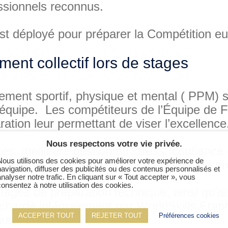
essionnels reconnus.
st déployé pour préparer la Compétition e
nt collectif lors de stages
ement sportif, physique et mental ( PPM) s
d’équipe. Les compétiteurs de l’Équipe de 
ation leur permettant de viser l’excellenc
Nous respectons votre vie privée.
s, meilleure gestion du stress, confiance 
Nous utilisons des cookies pour améliorer votre expérience de
de l’équipe de France tant dans leur vie p
navigation, diffuser des publicités ou des contenus personnalisés et
analyser notre trafic. En cliquant sur « Tout accepter », vous
consentez à notre utilisation des cookies.
stages de préparation technique, ainsi qu’
charge intégralement par WorldSkills Franc
ACCEPTER TOUT
REJETER TOUT
Préférences cookies
uration.