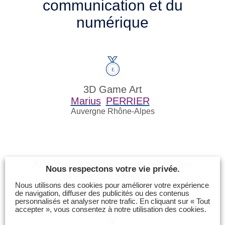
communication et du
numérique
3D Game Art
Marius
PERRIER
Auvergne Rhône-Alpes
Administration des systèmes et des
Nous respectons votre vie privée.
réseaux informatiques
Nous utilisons des cookies pour améliorer votre expérience
Dorian
GIRAUD
de navigation, diffuser des publicités ou des contenus
Pays de la Loire
personnalisés et analyser notre trafic. En cliquant sur « Tout
accepter », vous consentez à notre utilisation des cookies.