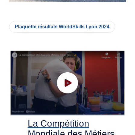
Photos
Vidéos
Contactez-nous
Plaquette résultats WorldSkills Lyon 2024
Suivez l’Équipe de France des métiers
Shanghai 2026
Questions fréquentes
Actualités
Espace presse
Inscription à la newsletter
Espace membres
La Compétition
Mondiale des Métiers,