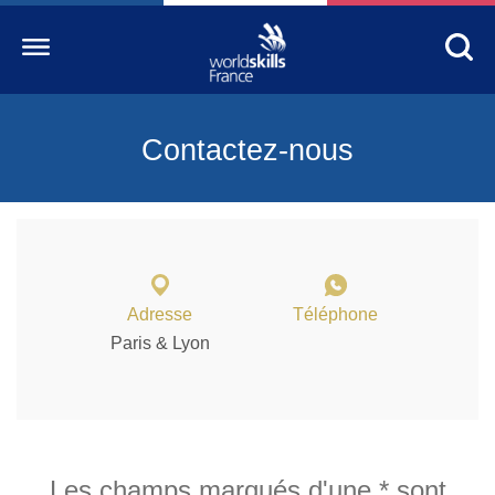
Contactez-nous
Accueil
WorldSkills France
La compétition
Découvrez un métier
Adresse
Téléphone
S’informer
Paris & Lyon
S’engager
Nos partenaires
Actualités Education
Les champs marqués d'une * sont