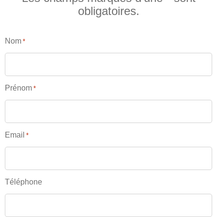
Photos
obligatoires.
Vidéos
Nom
Contactez-nous
*
Suivez l’Équipe de France des métiers
Shanghai 2026
Prénom
*
Questions fréquentes
Actualités
Espace presse
Email
*
Inscription à la newsletter
Espace membres
Téléphone