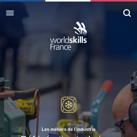
Accueil
WorldSkills France
La compétition
Découvrez un métier
S’informer
S’engager
Nos partenaires
38
Actualités Education
Les métiers de l’industrie