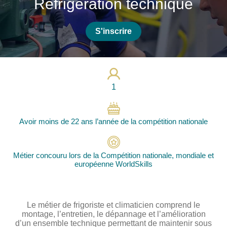
Réfrigération technique
Photos
Vidéos
S'inscrire
Contactez-nous
Suivez l’Équipe de France des métiers
Shanghai 2026
1
Questions fréquentes
Actualités
Avoir moins de 22 ans l’année de la compétition nationale
Espace presse
Inscription à la newsletter
Métier concouru lors de la Compétition nationale, mondiale et
Espace membres
européenne WorldSkills
Le métier de frigoriste et climaticien comprend le
montage, l’entretien, le dépannage et l’amélioration
d’un ensemble technique permettant de maintenir sous