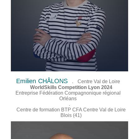
Emilien
CHÂLONS
.
Centre Val de Loire
WorldSkills Competition Lyon 2024
Entreprise Fédération Compagnonique régional
Orléans
.
Centre de formation BTP CFA Centre Val de Loire
Blois (41)