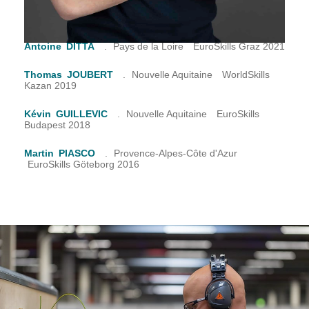
Clément
LAMBERT
.
Nouvelle Aquitaine
WorldSkills
Competition Special Edition 2022
Antoine
DITTA
.
Pays de la Loire
EuroSkills Graz 2021
Thomas
JOUBERT
.
Nouvelle Aquitaine
WorldSkills
Kazan 2019
Kévin
GUILLEVIC
.
Nouvelle Aquitaine
EuroSkills
Budapest 2018
Martin
PIASCO
.
Provence-Alpes-Côte d'Azur
EuroSkills Göteborg 2016