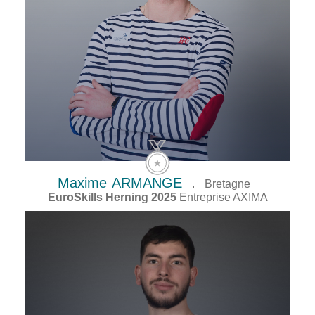
Maxime
ARMANGE
.
Bretagne
EuroSkills Herning 2025
Entreprise AXIMA