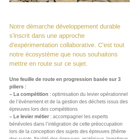
Photos
Vidéos
Notre démarche développement durable
Contactez-nous
s’inscrit dans une approche
Suivez l’Équipe de France des métiers
d
’expérimentation collaborative. C’est tout
Shanghai 2026
notre écosystème que nous souhaitons
mettre en route sur ce sujet.
Questions fréquentes
Actualités
Une feuille de route en progression basée sur 3
Espace presse
piliers :
Inscription à la newsletter
– La compétition
: optimisation du levier opérationnel
Espace membres
de l’évènement et de la gestion des déchets issus des
épreuves lors des compétitions
– Le levier métier
: accompagner les experts
bénévoles dans l’intégration de cette préoccupation
lors de la conception des sujets des épreuves (thème
des sujets, finalité des épreuves, matériaux, logistique,