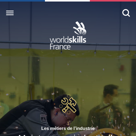
Accueil
WorldSkills France
La compétition
Découvrez un métier
S’informer
S’engager
Nos partenaires
1
Actualités Education
Les métiers de l’industrie