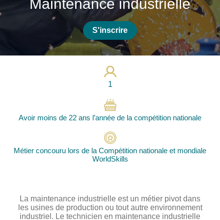
Maintenance industrielle
Photos
Vidéos
S'inscrire
Contactez-nous
Suivez l’Équipe de France des métiers
Shanghai 2026
1
Questions fréquentes
Actualités
Avoir moins de 22 ans l’année de la compétition nationale
Espace presse
Inscription à la newsletter
Métier concouru lors de la Compétition nationale et mondiale
Espace membres
WorldSkills
La maintenance industrielle est un métier pivot dans
les usines de production ou tout autre environnement
industriel. Le technicien en maintenance industrielle