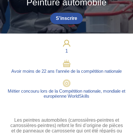
Peinture automobile
Photos
Vidéos
S'inscrire
Contactez-nous
Suivez l’Équipe de France des métiers
Shanghai 2026
1
Questions fréquentes
Actualités
Avoir moins de 22 ans l’année de la compétition nationale
Espace presse
Inscription à la newsletter
Métier concouru lors de la Compétition nationale, mondiale et
Espace membres
européenne WorldSkills
Les peintres automobiles (carrossières-peintres et
carrossières-peintres) refont le fini d’origine de pièces
et de panneaux de carrosserie qui ont été réparés ou