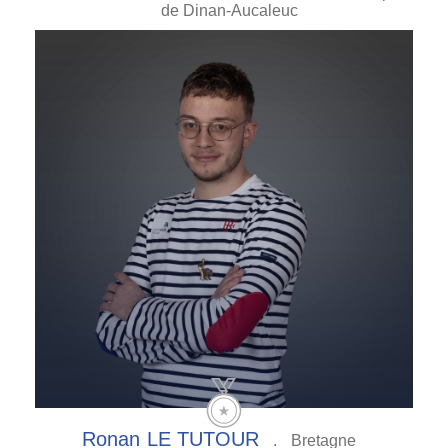
de Dinan-Aucaleuc
Ronan
LE TUTOUR
.
Bretagne