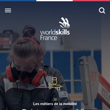
Accueil
WorldSkills France
La compétition
Découvrez un métier
S’informer
S’engager
Nos partenaires
36
Actualités Education
Les métiers de la mobilité