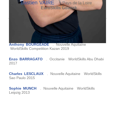
Bastien
VAIRE
.
Pays de la Loire
EuroSkills Gdansk
Victor
BERTHELIER
.
Grand Est
WorldSkills
Competition Special Edition 2022
Anthony
BOURGEADE
.
Nouvelle Aquitaine
WorldSkills Competition Kazan 2019
Enzo
BARRAGATO
.
Occitanie
WorldSkills Abu Dhabi
2017
Charles
LESCLAUX
.
Nouvelle Aquitaine
WorldSkills
Sao Paulo 2015
Sophie
MUNCH
.
Nouvelle Aquitaine
WorldSkills
Leipzig 2013