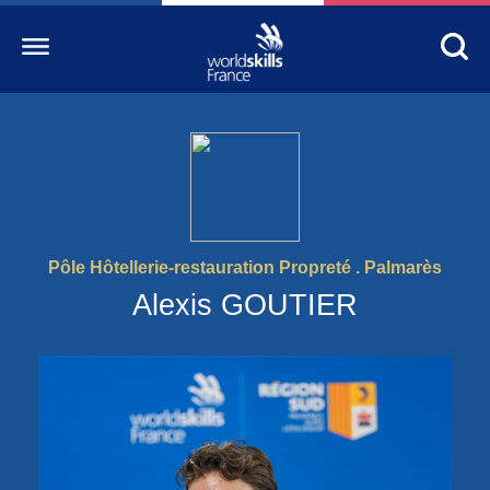
Accueil
WorldSkills France
La compétition
Pôle Hôtellerie-restauration Propreté . Palmarès
Découvrez un métier
Alexis GOUTIER
S’informer
S’engager
Nos partenaires
Actualités Education