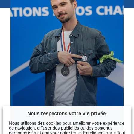
Photos
Vidéos
Contactez-nous
Suivez l’Équipe de France des métiers
Shanghai 2026
Questions fréquentes
Actualités
Espace presse
Inscription à la newsletter
Espace membres
Nous respectons votre vie privée.
Nous utilisons des cookies pour améliorer votre expérience
de navigation, diffuser des publicités ou des contenus
personnalisés et analyser notre trafic. En cliquant sur « Tout