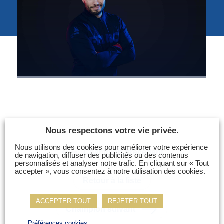
Photos
Vidéos
Contactez-nous
Suivez l’Équipe de France des métiers
Shanghai 2026
Questions fréquentes
Actualités
Espace presse
Nous respectons votre vie privée.
Inscription à la newsletter
Nous utilisons des cookies pour améliorer votre expérience
Champion précédent
de navigation, diffuser des publicités ou des contenus
Espace membres
personnalisés et analyser notre trafic. En cliquant sur « Tout
accepter », vous consentez à notre utilisation des cookies.
Retour à la liste
ACCEPTER TOUT
REJETER TOUT
Champion suivant
Préférences cookies