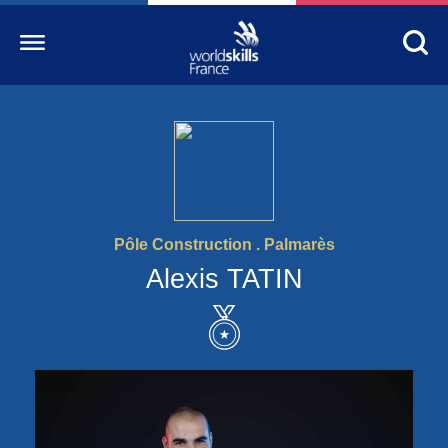
Accueil
WorldSkills France
La compétition
Pôle Construction . Palmarès
Découvrez un métier
Alexis TATIN
S’informer
S’engager
Nos partenaires
Actualités Education