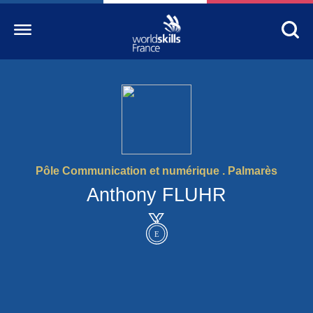
Accueil
WorldSkills France
La compétition
Pôle Communication et numérique . Palmarès
Découvrez un métier
Anthony FLUHR
S’informer
S’engager
Nos partenaires
Actualités Education