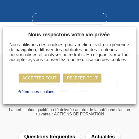
Photos
Vidéos
Champion précédent
Contactez-nous
Nous respectons votre vie privée.
Retour à la liste
Suivez l’Équipe de France des métiers
Nous utilisons des cookies pour améliorer votre expérience
Shanghai 2026
de navigation, diffuser des publicités ou des contenus
personnalisés et analyser notre trafic. En cliquant sur « Tout
accepter », vous consentez à notre utilisation des cookies.
Questions fréquentes
Actualités
ACCEPTER TOUT
REJETER TOUT
Espace presse
Inscription à la newsletter
Préférences cookies
Espace membres
La certification qualité a été délivrée au titre de la catégorie d'action
suivante : ACTIONS DE FORMATION
Questions fréquentes
Actualités