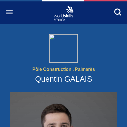
Accueil
WorldSkills France
La compétition
Pôle Construction . Palmarès
Découvrez un métier
Quentin GALAIS
S’informer
S’engager
Nos partenaires
Actualités Education