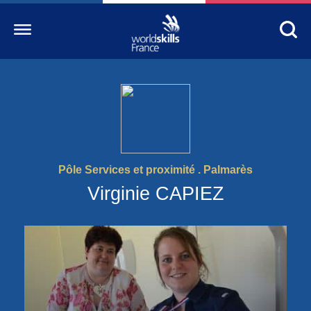
Accueil
WorldSkills France
La compétition
Pôle Services et proximité . Palmarès
Découvrez un métier
Virginie CAPIEZ
S’informer
S’engager
Nos partenaires
Actualités Education