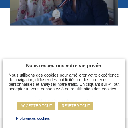
Photos
Vidéos
Contactez-nous
Suivez l’Équipe de France des métiers
Shanghai 2026
Questions fréquentes
Nous respectons votre vie privée.
Actualités
Champion précédent
Espace presse
Nous utilisons des cookies pour améliorer votre expérience
de navigation, diffuser des publicités ou des contenus
Inscription à la newsletter
personnalisés et analyser notre trafic. En cliquant sur « Tout
Retour à la liste
accepter », vous consentez à notre utilisation des cookies.
Espace membres
Champion suivant
ACCEPTER TOUT
REJETER TOUT
Préférences cookies