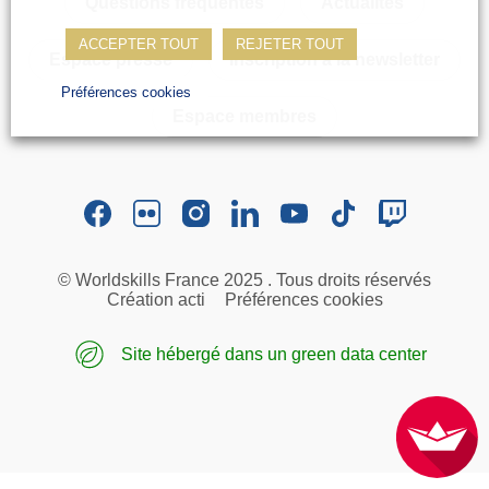
Questions fréquentes
Actualités
Photos
ACCEPTER TOUT
REJETER TOUT
Vidéos
Espace presse
Inscription à la newsletter
Contactez-nous
Préférences cookies
Espace membres
Suivez l’Équipe de France des métiers
Shanghai 2026
Questions fréquentes
Actualités
© Worldskills France 2025 . Tous droits réservés
Espace presse
Création acti
Préférences cookies
Inscription à la newsletter
Espace membres
Site hébergé dans un green data center