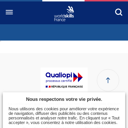
Accueil
`
WorldSkills France
La compétition
Découvrez un métier
S’informer
S’engager
Nous respectons votre vie privée.
La certification qualité a été délivrée au titre de la catégorie d'action
Nos partenaires
suivante : ACTIONS DE FORMATION
Nous utilisons des cookies pour améliorer votre expérience
de navigation, diffuser des publicités ou des contenus
Actualités Education
personnalisés et analyser notre trafic. En cliquant sur « Tout
accepter », vous consentez à notre utilisation des cookies.