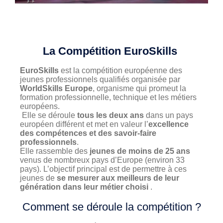
Photos
Vidéos
Contactez-nous
La Compétition EuroSkills
Suivez l’Équipe de France des métiers
EuroSkills
est la compétition européenne des
Shanghai 2026
jeunes professionnels qualifiés organisée par
WorldSkills Europe
, organisme qui promeut la
formation professionnelle, technique et les métiers
Questions fréquentes
européens.
Elle se déroule
tous les deux ans
dans un pays
Actualités
européen différent et met en valeur l’
excellence
Espace presse
des compétences et des savoir-faire
professionnels
.
Inscription à la newsletter
Elle rassemble des
jeunes de moins de 25 ans
Espace membres
venus de nombreux pays d’Europe (environ 33
pays). L’objectif principal est de permettre à ces
jeunes de
se mesurer aux meilleurs de leur
génération dans leur métier choisi
.
Comment se déroule la compétition ?