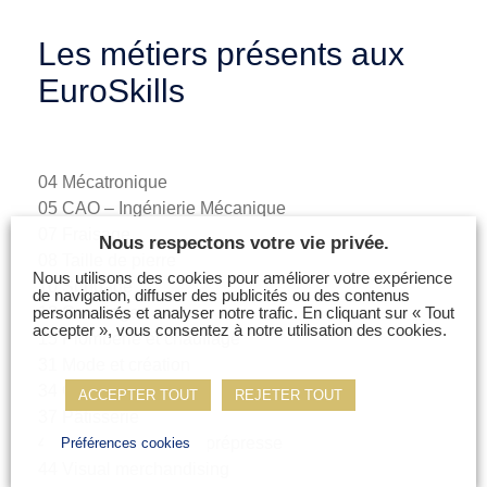
Les métiers présents aux
EuroSkills
04 Mécatronique
05 CAO – Ingénierie Mécanique
07 Fraisage
Nous respectons votre vie privée.
08 Taille de pierre
Nous utilisons des cookies pour améliorer votre expérience
10 Soudage
de navigation, diffuser des publicités ou des contenus
12 Carrelage
personnalisés et analyser notre trafic. En cliquant sur « Tout
accepter », vous consentez à notre utilisation des cookies.
15 Plomberie et chauffage
31 Mode et création
34 Cuisine
ACCEPTER TOUT
REJETER TOUT
37 Pâtisserie
40 Arts graphiques et prépresse
Préférences cookies
44 Visual merchandising