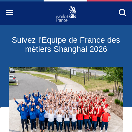
Suivez l'Équipe de France des
Accueil
métiers Shanghai 2026
WorldSkills France
La compétition
Découvrez un métier
S’informer
S’engager
`
Nos partenaires
Actualités Education