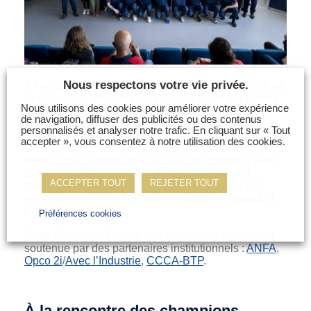
Nous respectons votre vie privée.
À l’occasion du second regroupement de l’Équipe de
France, qui s’envolera pour
Shanghai
en septembre
Nous utilisons des cookies pour améliorer votre expérience
prochain, des partenaires métiers étaient présents
de navigation, diffuser des publicités ou des contenus
aux côtés de WorldSkills France au CREPS de
personnalisés et analyser notre trafic. En cliquant sur « Tout
Nantes.
accepter », vous consentez à notre utilisation des cookies.
Merci à ces partenaires pour leur engagement sans
faille dans cette aventure :
Actual
,
Coverguard
ACCEPTER TOUT
REJETER TOUT
toujours à nos côtés, rejoints cette année par des
partenaires métiers tout aussi impliqués :
Dewalt
et
PPG
Seigneurie
.
Préférences cookies
Cette Équipe de France des métiers est également
soutenue par des partenaires institutionnels :
ANFA
,
Opco 2i
/
Avec l’Industrie
,
CCCA-BTP
.
À la rencontre des champions