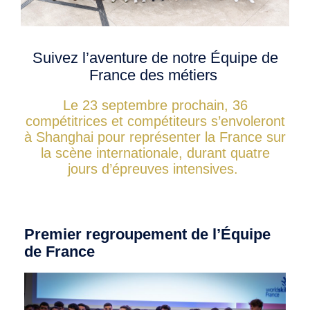
Photos
Vidéos
Suivez l’aventure de notre Équipe de
Contactez-nous
France des métiers
Suivez l’Équipe de France des métiers
Shanghai 2026
Le 23 septembre prochain, 36
compétitrices et compétiteurs s’envoleront
à Shanghai pour représenter la France sur
Questions fréquentes
la scène internationale, durant quatre
Actualités
jours d’épreuves intensives.
Espace presse
Inscription à la newsletter
Espace membres
Premier regroupement de l’Équipe
de France