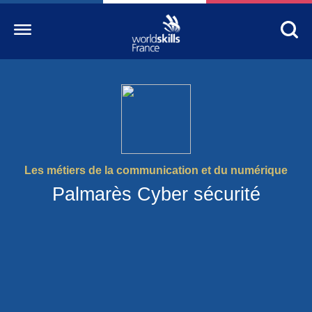
Accueil
WorldSkills France
La compétition
Les métiers de la communication et du numérique
Découvrez un métier
Palmarès Cyber sécurité
S’informer
S’engager
Nos partenaires
Actualités Education