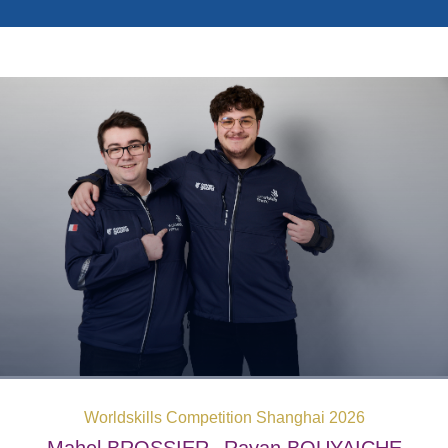
Photos
Vidéos
Contactez-nous
Suivez l’Équipe de France des métiers
Shanghai 2026
Questions fréquentes
Actualités
Espace presse
Inscription à la newsletter
Espace membres
Worldskills Competition Shanghai 2026
Mahel
BROSSIER
Rayan
BOUYAICHE