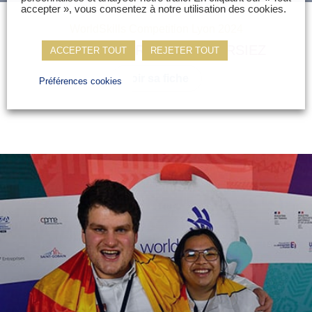
accepter », vous consentez à notre utilisation des cookies.
WorldSkills Competition Lyon 2024
Romain
DEPERNE
Axel
CORSIEZ
ACCEPTER TOUT
REJETER TOUT
Voir sa fiche
Préférences cookies