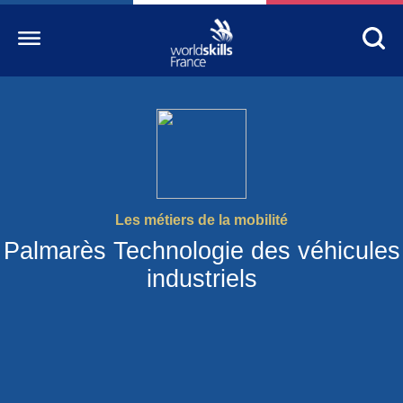
Accueil
WorldSkills France
La compétition
Les métiers de la mobilité
Découvrez un métier
Palmarès Technologie des véhicules
S’informer
industriels
S’engager
Nos partenaires
Actualités Education