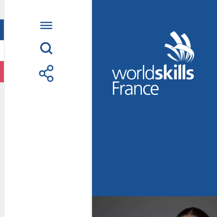
Accueil
WorldSkills France
La compétition
Découvrez un méti
S’informer
S’engager
Nos partenaires
Actualités Educatio
Photos
Vidéos
Contactez-nous
Suivez l’Équipe de
métiers Shanghai 