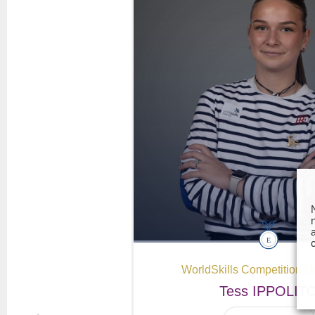
Questions fréquentes
Actualités
Espace presse
Inscription à la newslet
Espace membres
WorldSkills Competition L
Tess
IPPOLIT