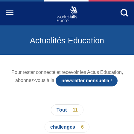
Actualités Education
Accueil
WorldSkills France
La compétition
Pour rester connecté et recevoir les Actus Education,
Découvrez un métier
abonnez-vous à la
newsletter mensuelle !
S’informer
S’engager
Tout
11
Nos partenaires
Actualités Education
challenges
6