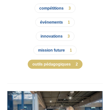
Photos
compétitions
3
Vidéos
Contactez-nous
événements
1
Suivez l’Équipe de France des métiers
Shanghai 2026
innovations
3
Questions fréquentes
mission future
1
Actualités
Espace presse
outils pédagogiques
2
Inscription à la newsletter
Espace membres