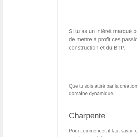
Questions fréquentes
Actualités
Espace presse
Inscription à la newslet
Si tu as un intérêt marqué p
Espace membres
de mettre à profit ces passi
construction et du BTP.
Que tu sois attiré par la créati
domaine dynamique.
Charpente
Pour commencer, il faut savoir 