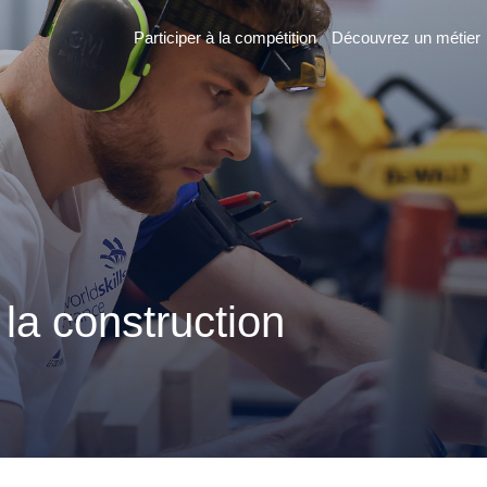
Participer à la compétition
Découvrez un métier
er
n
 la construction
 France des
2026