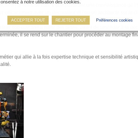
consentez à notre utilisation des cookies.
t lié à l’univers de l’art. Il doit posséder une connaissance de l’h
 efficacement avec un décorateur et / ou un architecte sur le ch
ACCEPTER TOUT
REJETER TOUT
Préférences cookies
ner son ouvrage à partir des plans, avant de procéder à la déc
terminée, il se rend sur le chantier pour procéder au montage fin
tier qui allie à la fois expertise technique et sensibilité artistiq
alité.