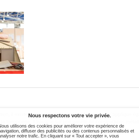
on, il existe une multitude de spécialités, et cela s’applique éga
Nous respectons votre vie privée.
 la ferronnerie. Il travaille sur une variété de constructions méta
Nous utilisons des cookies pour améliorer votre expérience de
navigation, diffuser des publicités ou des contenus personnalisés et
analyser notre trafic. En cliquant sur « Tout accepter », vous