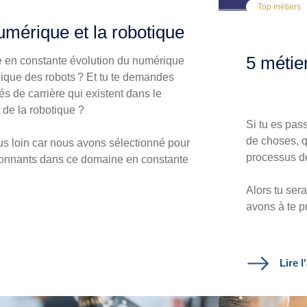
Top métiers
umérique et la robotique
5 métier
e en constante évolution du numérique
gique des robots ? Et tu te demandes
és de carrière qui existent dans le
 de la robotique ?
Si tu es pass
de choses, q
us loin car nous avons sélectionné pour
processus de
ionnants dans ce domaine en constante
Alors tu ser
avons à te p
Lire l'