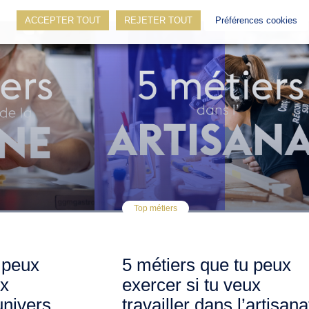
ACCEPTER TOUT
REJETER TOUT
Préférences cookies
Top métiers
 peux
5 métiers que tu peux
ux
exercer si tu veux
’univers
travailler dans l’artisana