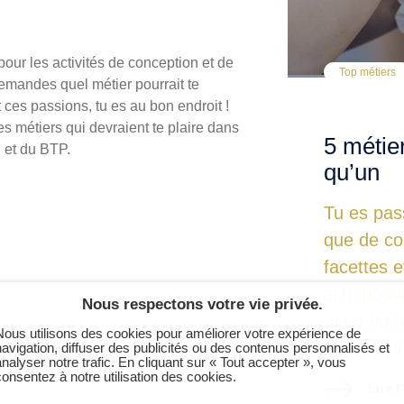
pour les activités de conception et de
Top métiers
demandes quel métier pourrait te
t ces passions, tu es au bon endroit !
 métiers qui devraient te plaire dans
5 métier
n et du BTP.
qu’un
Tu es pass
que de co
facettes e
si tu pouv
Nous respectons votre vie privée.
tu es au 
Nous utilisons des cookies pour améliorer votre expérience de
toi 5 méti
navigation, diffuser des publicités ou des contenus personnalisés et
analyser notre trafic. En cliquant sur « Tout accepter », vous
consentez à notre utilisation des cookies.
Lire l'