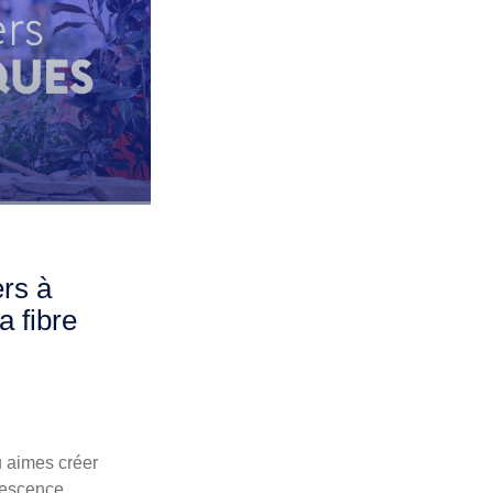
rs à
a fibre
tu aimes créer
rvescence