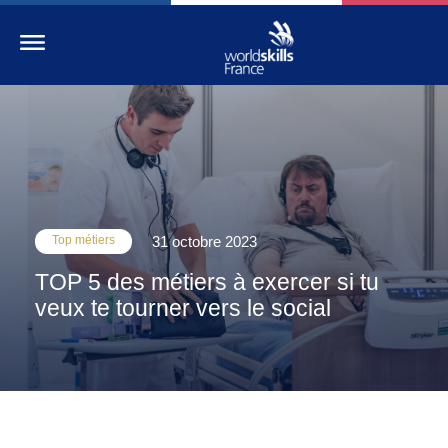
Accueil
WorldSkills France
La compétition
Top métiers
31 octobre 2023
Découvrez un métier
TOP 5 des métiers à exercer si tu
S’informer
veux te tourner vers le social
S’engager
Nos partenaires
Actualités Education