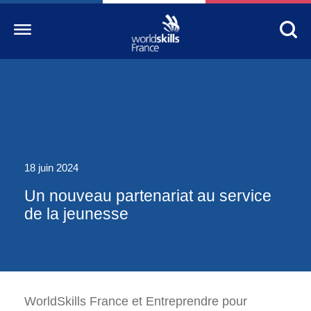
Accueil
WorldSkills France
La compétition
18 juin 2024
Découvrez un métier
Un nouveau partenariat au service
S’informer
de la jeunesse
S’engager
Nos partenaires
Actualités Education
WorldSkills
France et Entreprendre pour