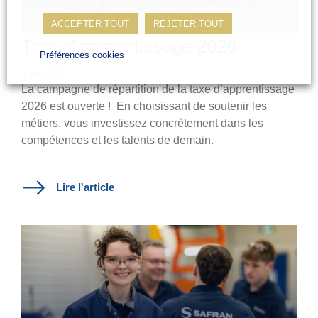
ACCEPTER TOUT
REJETER TOUT
Taxe d'apprentissage 2026
Préférences cookies
3 juin 2026 .
La campagne de répartition de la taxe d’apprentissage
2026 est ouverte !
En choisissant de soutenir les
métiers, vous investissez concrètement dans les
compétences et les talents de demain.
Lire l'article