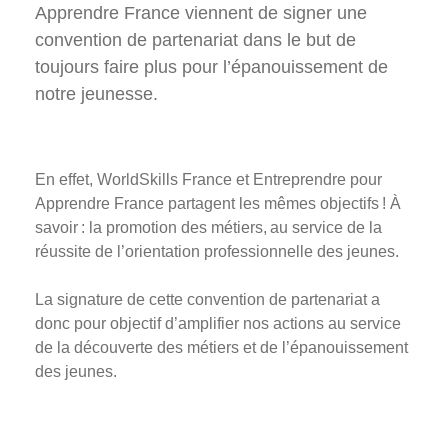
Photos
Apprendre France
viennent de signer une
convention de partenariat dans le but de
Vidéos
toujours faire plus pour
l’épanouissement de
Contactez-nous
notre jeunesse
.
Suivez l’Équipe de France des métiers
Shanghai 2026
En effet, WorldSkills France et Entreprendre pour
Apprendre France partagent les mêmes objectifs ! À
Questions fréquentes
savoir : la promotion des métiers, au service de la
Actualités
réussite de l’orientation professionnelle des jeunes.
Espace presse
Inscription à la newsletter
La signature de cette convention de partenariat a
Espace membres
donc pour objectif d’amplifier nos actions au service
de la découverte des métiers et de l’épanouissement
des jeunes.