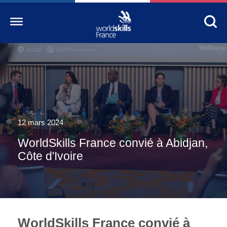
Accueil
WorldSkills France
La compétition
12 mars 2024
Découvrez un métier
WorldSkills France convié à Abidjan,
S’informer
Côte d'Ivoire
S’engager
Nos partenaires
Actualités Education
WorldSkills France convié à