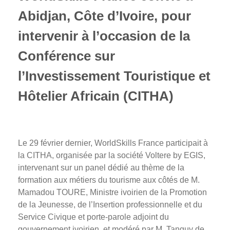
Photos
Abidjan,
Côte d’Ivoire,
pour
Vidéos
intervenir à l’occasion de la
Contactez-nous
Conférence sur
Suivez l’Équipe de France des métiers
l’Investissement Touristique et
Shanghai 2026
Hôtelier Africain (CITHA)
Questions fréquentes
Actualités
Espace presse
Le 29 février dernier, WorldSkills France participait à
Inscription à la newsletter
la CITHA, organisée par la société Voltere by EGIS,
Espace membres
intervenant sur un panel dédié au thème de la
formation aux métiers du tourisme aux côtés de M.
Mamadou TOURE, Ministre ivoirien de la Promotion
de la Jeunesse, de l’Insertion professionnelle et du
Service Civique et porte-parole adjoint du
gouvernement ivoirien, et modéré par M. Tanguy de