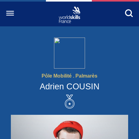
Accueil
WorldSkills France
La compétition
Pôle Mobilité . Palmarès
Découvrez un métier
Adrien COUSIN
S’informer
S’engager
Nos partenaires
Actualités Education