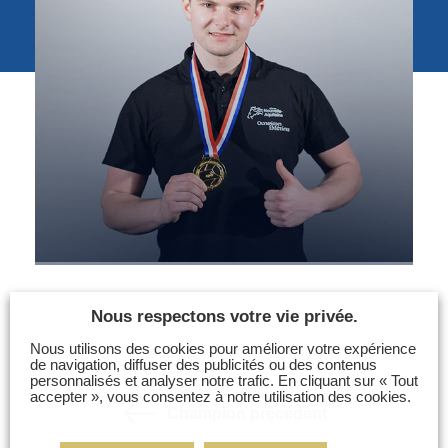
Photos
Vidéos
Contactez-nous
Suivez l’Équipe de France des métiers
Shanghai 2026
Questions fréquentes
Actualités
Espace presse
Inscription à la newsletter
Espace membres
Nous respectons votre vie privée.
Nous utilisons des cookies pour améliorer votre expérience
de navigation, diffuser des publicités ou des contenus
personnalisés et analyser notre trafic. En cliquant sur « Tout
accepter », vous consentez à notre utilisation des cookies.
Champion précédent