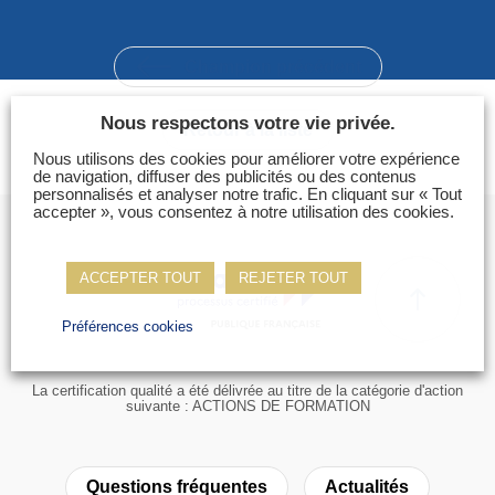
Photos
Vidéos
Champion précédent
Contactez-nous
Nous respectons votre vie privée.
Retour à la liste
Suivez l’Équipe de France des métiers
Nous utilisons des cookies pour améliorer votre expérience
Shanghai 2026
de navigation, diffuser des publicités ou des contenus
personnalisés et analyser notre trafic. En cliquant sur « Tout
accepter », vous consentez à notre utilisation des cookies.
Questions fréquentes
Actualités
ACCEPTER TOUT
REJETER TOUT
Espace presse
Inscription à la newsletter
Préférences cookies
Espace membres
La certification qualité a été délivrée au titre de la catégorie d'action
suivante : ACTIONS DE FORMATION
Questions fréquentes
Actualités