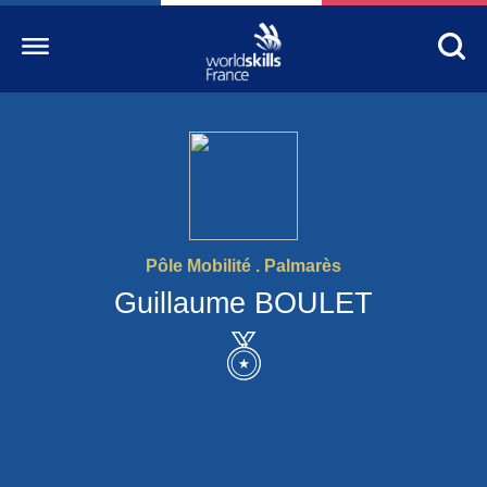
Accueil
WorldSkills France
La compétition
Pôle Mobilité . Palmarès
Découvrez un métier
Guillaume BOULET
S’informer
S’engager
Nos partenaires
Actualités Education