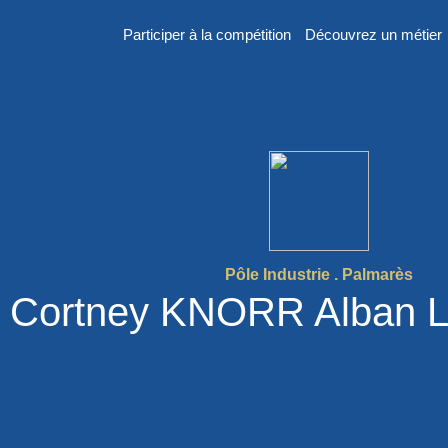
Participer à la compétition
Découvrez un métier
er
n
Pôle Industrie . Palmarès
Cortney KNORR Alban
 France des
2026