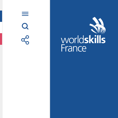
Accueil
WorldSkills France
La compétition
Découvrez un méti
S’informer
S’engager
Nos partenaires
Actualités Educatio
Photos
Vidéos
Contactez-nous
Suivez l’Équipe de
métiers Shanghai 