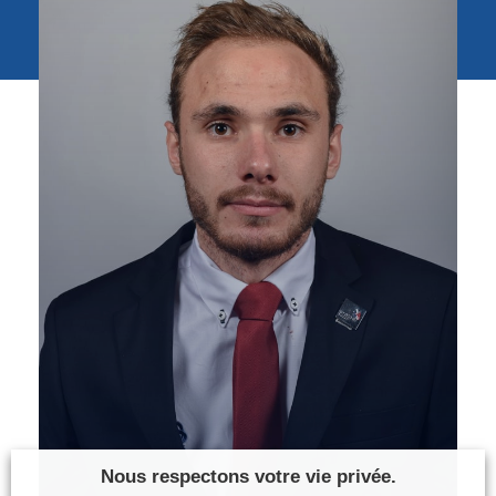
Photos
Vidéos
Contactez-nous
Suivez l’Équipe de France des métiers
Shanghai 2026
Questions fréquentes
Actualités
Espace presse
Inscription à la newsletter
Espace membres
Nous respectons votre vie privée.