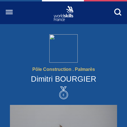
Accueil
WorldSkills France
La compétition
Pôle Construction . Palmarès
Découvrez un métier
Dimitri BOURGIER
S’informer
S’engager
Nos partenaires
Actualités Education