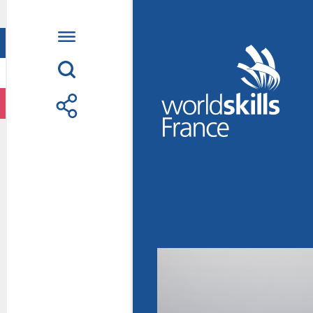
Accueil
WorldSkills France
La compétition
Découvrez un méti
S’informer
S’engager
Nos partenaires
Actualités Educatio
Photos
Vidéos
Contactez-nous
Suivez l’Équipe de
métiers Shanghai 