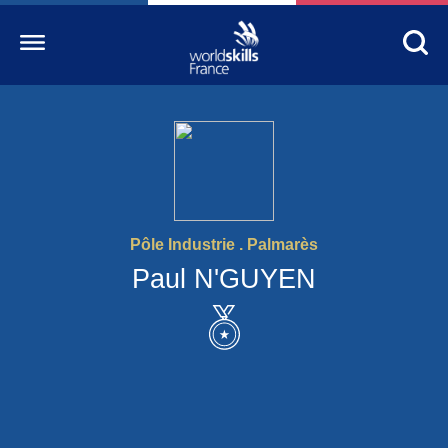
Accueil
WorldSkills France
La compétition
Pôle Industrie . Palmarès
Découvrez un métier
Paul N'GUYEN
S’informer
S’engager
Nos partenaires
Actualités Education