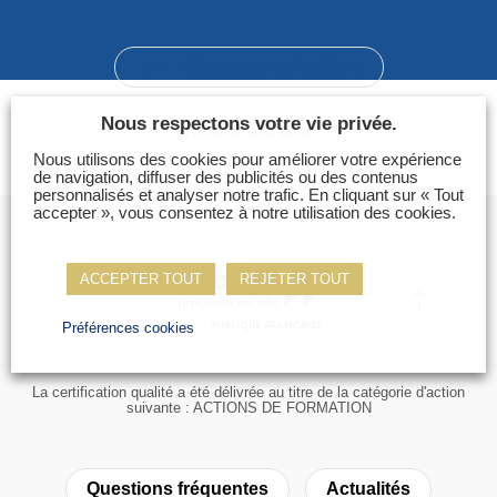
Photos
Vidéos
Champion précédent
Contactez-nous
Nous respectons votre vie privée.
Retour à la liste
Suivez l’Équipe de France des métiers
Nous utilisons des cookies pour améliorer votre expérience
Shanghai 2026
de navigation, diffuser des publicités ou des contenus
personnalisés et analyser notre trafic. En cliquant sur « Tout
accepter », vous consentez à notre utilisation des cookies.
Questions fréquentes
Actualités
ACCEPTER TOUT
REJETER TOUT
Espace presse
Inscription à la newsletter
Préférences cookies
Espace membres
La certification qualité a été délivrée au titre de la catégorie d'action
suivante : ACTIONS DE FORMATION
Questions fréquentes
Actualités