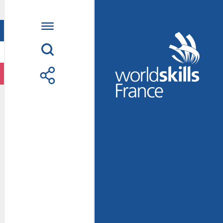
Accueil
WorldSkills France
La compétition
Découvrez un méti
S’informer
S’engager
Nos partenaires
Actualités Educatio
Photos
Vidéos
Contactez-nous
Suivez l’Équipe de
métiers Shanghai 