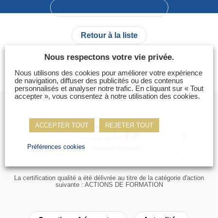
Photos
Champion précédent
Vidéos
Retour à la liste
Contactez-nous
Nous respectons votre vie privée.
Suivez l’Équipe de France des métiers
Champion suivant
Shanghai 2026
Nous utilisons des cookies pour améliorer votre expérience
de navigation, diffuser des publicités ou des contenus
personnalisés et analyser notre trafic. En cliquant sur « Tout
accepter », vous consentez à notre utilisation des cookies.
Questions fréquentes
Actualités
Espace presse
ACCEPTER TOUT
REJETER TOUT
Inscription à la newsletter
Préférences cookies
Espace membres
La certification qualité a été délivrée au titre de la catégorie d'action
suivante : ACTIONS DE FORMATION