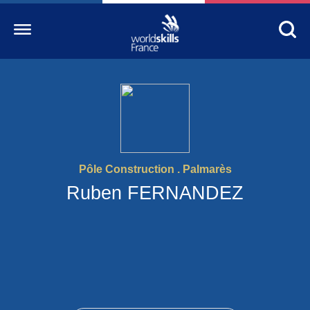
Accueil
WorldSkills France
La compétition
Pôle Construction . Palmarès
Découvrez un métier
Ruben FERNANDEZ
S’informer
S’engager
Nos partenaires
Actualités Education