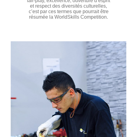
fair-play, excellence, ouverture d’esprit
Photos
et respect des diversités culturelles,
c’est par ces termes que pourrait être
Vidéos
résumée la WorldSkills Competition.
Contactez-nous
Suivez l’Équipe de France des métiers
Shanghai 2026
Questions fréquentes
Actualités
Espace presse
Inscription à la newsletter
Espace membres