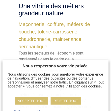
Une vitrine des métiers
grandeur nature
Maçonnerie, coiffure, métiers de
bouche, tôlerie-carrosserie,
chaudronnerie, maintenance
aéronautique…
Tous les secteurs de l’économie sont
représentés dans le cadre de la
compétition, qui donne
une vision
Nous respectons votre vie privée.
concrète des métiers et des
Nous utilisons des cookies pour améliorer votre expérience
compétences actuelles
.
de navigation, diffuser des publicités ou des contenus
personnalisés et analyser notre trafic. En cliquant sur « Tout
Pendant trois jours, ce sont des dizaines
accepter », vous consentez à notre utilisation des cookies.
de milliers de visiteurs qui découvrent les
métiers à travers la compétition, mais
également grâce à des animations et à
ACCEPTER TOUT
REJETER TOUT
des espaces d’information. Qu’ils hésitent