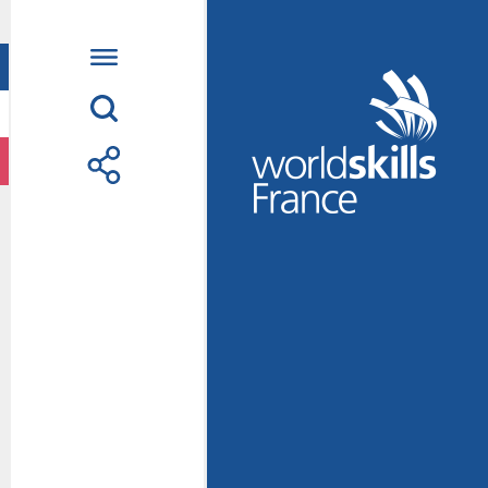
Accueil
WorldSkills France
La compétition
Découvrez un méti
S’informer
S’engager
Nos partenaires
Actualités Educatio
Photos
Vidéos
Contactez-nous
Suivez l’Équipe de
métiers Shanghai 