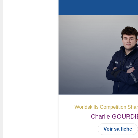
Questions fréquentes
Actualités
Espace presse
Inscription à la newslet
Espace membres
Worldskills Competition Sha
Charlie
GOURDI
Voir sa fiche