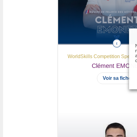
WorldSkills Competition Specia
Clément
EMON
Voir sa fiche