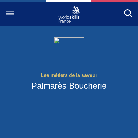
Accueil
WorldSkills France
La compétition
Les métiers de la saveur
Découvrez un métier
Palmarès Boucherie
S’informer
S’engager
Nos partenaires
Actualités Education