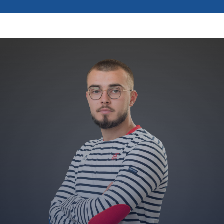
Photos
Vidéos
Contactez-nous
Suivez l’Équipe de France des métiers
Shanghai 2026
Questions fréquentes
Actualités
Espace presse
Inscription à la newsletter
Espace membres