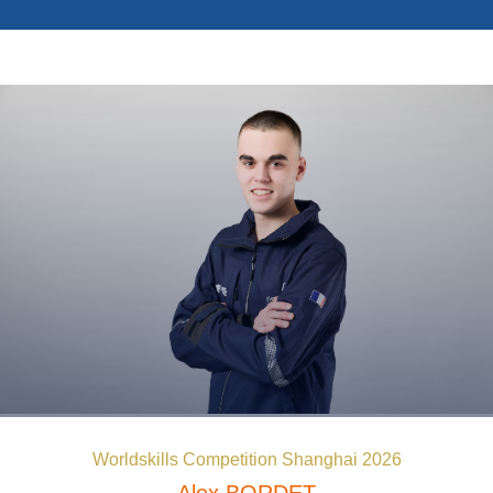
Photos
Vidéos
Contactez-nous
Suivez l’Équipe de France des métiers
Shanghai 2026
Questions fréquentes
Actualités
Espace presse
Inscription à la newsletter
Espace membres
Worldskills Competition Shanghai 2026
Alex
BORDET