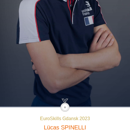
EuroSkills Gdansk 2023
Lücas
SPINELLI