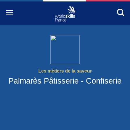
Accueil
WorldSkills France
La compétition
Les métiers de la saveur
Découvrez un métier
Palmarès Pâtisserie - Confiserie
S’informer
S’engager
Nos partenaires
Actualités Education