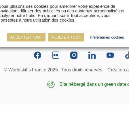
Nous utilisons des cookies pour améliorer votre expérience de
navigation, diffuser des publicités ou des contenus personnalisés et
La certification qualité a été délivrée au titre de la catégorie d'action 
analyser notre trafic. En cliquant sur « Tout accepter », vous
consentez à notre utilisation des cookies.
ter
ntes
Actualités
Espace presse
Inscript
ACCEPTER TOUT
REJETER TOUT
Préférences cookies
© Worldskills France 2025 . Tous droits réservés
Création a
Site hébergé dans un green data 