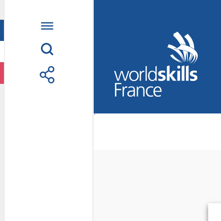
Accueil
WorldSkills France
La compétition
Découvrez un méti
S’informer
S’engager
Nos partenaires
`
Actualités Educatio
Photos
Vidéos
Contactez-nous
Suivez l’Équipe de
métiers Shanghai 