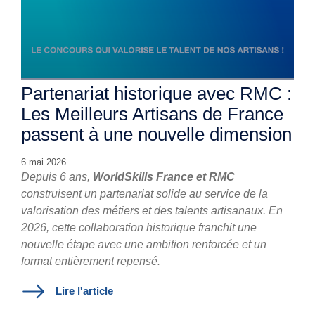
Partenariat historique avec RMC :
Les Meilleurs Artisans de France
passent à une nouvelle dimension
6 mai 2026 .
Depuis 6 ans,
WorldSkills France et RMC
construisent un partenariat solide au service de la
valorisation des métiers et des talents artisanaux. En
2026, cette collaboration historique franchit une
nouvelle étape avec une ambition renforcée et un
format entièrement repensé.
Lire l'article