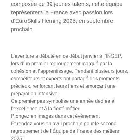
Photos
composée de 39 jeunes talents, cette équipe
représentera la France avec passion lors
Vidéos
d’EuroSkills Herning 2025, en septembre
Contactez-nous
prochain.
Suivez l’Équipe de France des métiers
Shanghai 2026
L’aventure a débuté en ce début janvier à l’INSEP,
lors d’un premier regroupement marqué par la
Questions fréquentes
cohésion et l’apprentissage. Pendant plusieurs jours,
Actualités
compétiteurs et experts ont partagé des moments
Espace presse
précieux, renforçant leurs liens et amorçant une
Inscription à la newsletter
préparation intensive.
Espace membres
Ce premier pas symbolise une année dédiée à
l’excellence et à la fierté métier.
Plongez en images dans cet événement
Et rendez-vous en avril prochain pour le second
regroupement de l’Équipe de France des métiers
2025 !