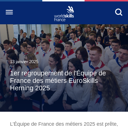
Accueil
WorldSkills France
La compétition
13 janvier 2025
1er regroupement de l'Équipe de
Découvrez un métier
France des métiers EuroSkills
S’informer
Herning 2025
S’engager
Nos partenaires
Actualités Education
L’Équipe de France des métiers 2025 est prête,