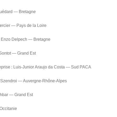
ouédard — Bretagne
ercier — Pays de la Loire
e : Enzo Delpech — Bretagne
 Sontot — Grand Est
treprise : Luis‑Junior Araujo da Costa — Sud PACA
i Szendroi — Auvergne-Rhône-Alpes
chbar — Grand Est
Occitanie