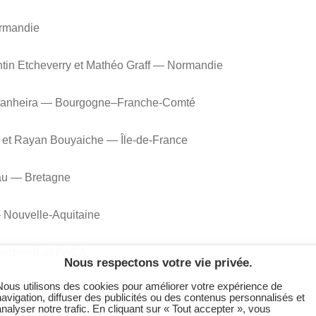
Normandie
ntin Etcheverry et Mathéo Graff — Normandie
Castanheira — Bourgogne–Franche-Comté
r et Rayan Bouyaiche — Île-de-France
au — Bretagne
— Nouvelle-Aquitaine
Aubert — Sud PACA
Nous respectons votre vie privée.
Nous utilisons des cookies pour améliorer votre expérience de
 Clamart — Pays de la Loire
navigation, diffuser des publicités ou des contenus personnalisés et
analyser notre trafic. En cliquant sur « Tout accepter », vous