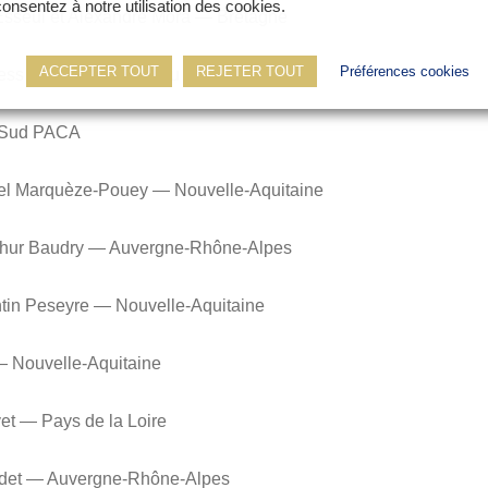
consentez à notre utilisation des cookies.
n Esseul et Alexandre Mora — Bretagne
ACCEPTER TOUT
REJETER TOUT
Préférences cookies
Kress et Corentin Mathieu — Grand Est
— Sud PACA
xel Marquèze-Pouey — Nouvelle-Aquitaine
rthur Baudry — Auvergne-Rhône-Alpes
ntin Peseyre — Nouvelle-Aquitaine
— Nouvelle-Aquitaine
et — Pays de la Loire
Bordet — Auvergne-Rhône-Alpes