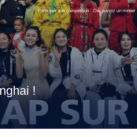
Participer à la compétition
Découvrez un métier
er
n
nghai !
 France des
2026