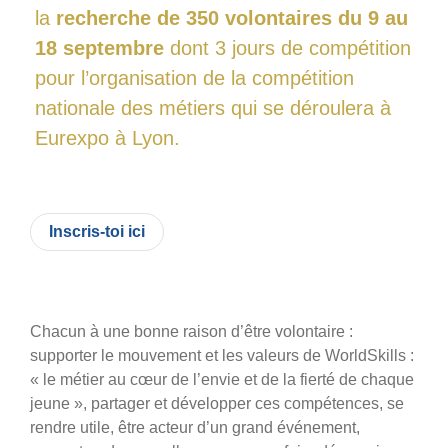
Photos
la
recherche de 350 volontaires du 9 au
Vidéos
18 septembre
dont 3 jours de compétition
pour l’organisation de la compétition
Contactez-nous
nationale des métiers qui se déroulera à
Suivez l’Équipe de France des métiers
Eurexpo à Lyon.
Shanghai 2026
Questions fréquentes
Actualités
Inscris-toi ici
Espace presse
Inscription à la newsletter
Espace membres
Chacun à une bonne raison d’être volontaire :
supporter le mouvement et les valeurs de WorldSkills :
« le métier au cœur de l’envie et de la fierté de chaque
jeune », partager et développer ces compétences, se
rendre utile, être acteur d’un grand événement,