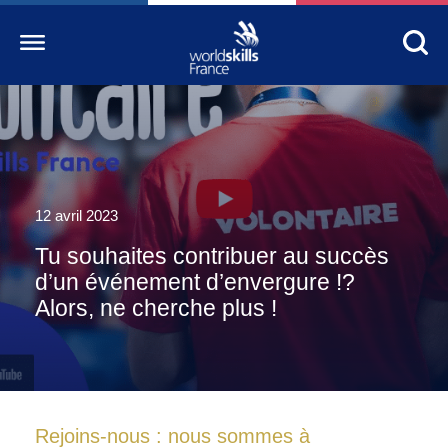
Accueil
WorldSkills France
La compétition
12 avril 2023
Tu souhaites contribuer au succès
Découvrez un métier
d’un événement d’envergure !?
S’informer
Alors, ne cherche plus !
S’engager
Nos partenaires
Actualités Education
Rejoins-nous : nous sommes à