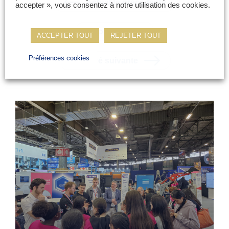
Actualité précédente
accepter », vous consentez à notre utilisation des cookies.
Retour à la liste
ACCEPTER TOUT
REJETER TOUT
Préférences cookies
Actualité suivante