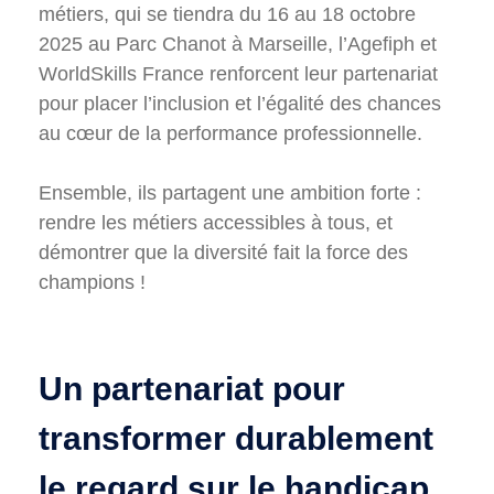
Photos
métiers, qui se tiendra du 16 au 18 octobre
2025 au Parc Chanot à Marseille, l’Agefiph et
Vidéos
WorldSkills France renforcent leur partenariat
Contactez-nous
pour placer l’inclusion et l’égalité des chances
au cœur de la performance professionnelle.
Suivez l’Équipe de France des métiers
Shanghai 2026
Ensemble, ils partagent une ambition forte :
rendre les métiers accessibles à tous, et
Questions fréquentes
démontrer que la diversité fait la force des
Actualités
champions !
Espace presse
Inscription à la newsletter
Espace membres
Un partenariat pour
transformer durablement
le regard sur le handicap