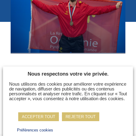
Photos
Vidéos
Contactez-nous
Suivez l’Équipe de France des métiers
Shanghai 2026
Questions fréquentes
Actualités
Nous respectons votre vie privée.
Espace presse
Nous utilisons des cookies pour améliorer votre expérience
Inscription à la newsletter
de navigation, diffuser des publicités ou des contenus
personnalisés et analyser notre trafic. En cliquant sur « Tout
Espace membres
accepter », vous consentez à notre utilisation des cookies.
Retour à la liste
Champion suivant
ACCEPTER TOUT
REJETER TOUT
Préférences cookies