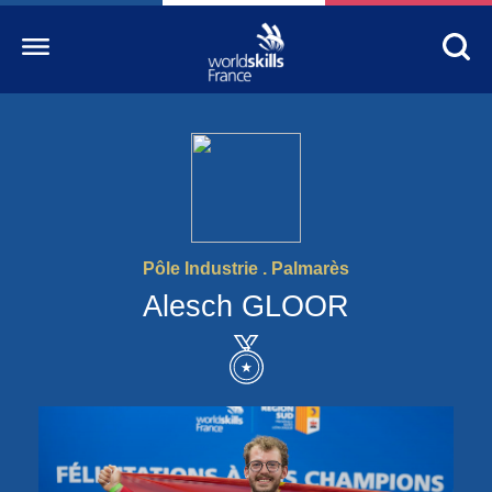
Accueil
WorldSkills France
La compétition
Pôle Industrie . Palmarès
Découvrez un métier
Alesch GLOOR
S’informer
S’engager
Nos partenaires
Actualités Education